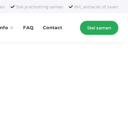
orten
Stel je schutting samen
Wit, antraciet of zwart
Info
FAQ
Contact
Stel samen