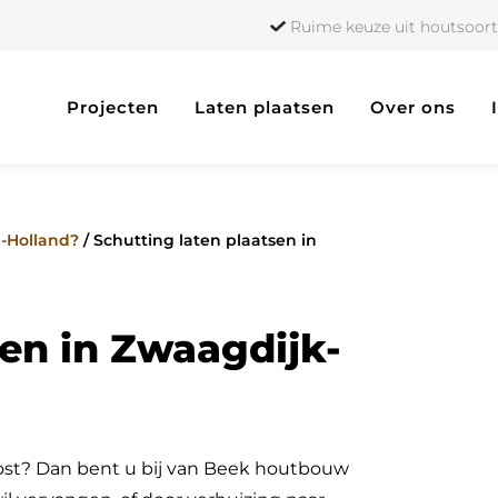
Ruime keuze uit houtso
Projecten
Laten plaatsen
Over ons
d-Holland?
/
Schutting laten plaatsen in
sen in Zwaagdijk-
Oost? Dan bent u bij van Beek houtbouw