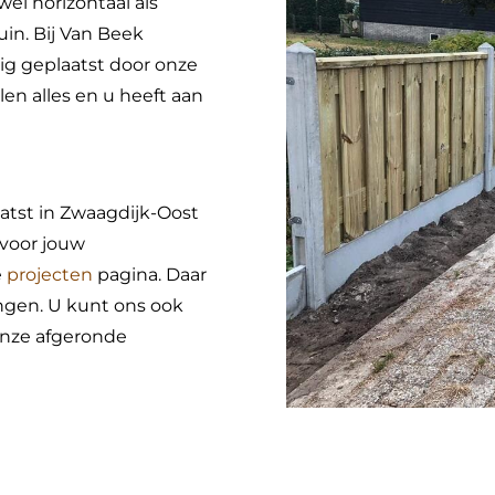
wel horizontaal als
uin. Bij Van Beek
ig geplaatst door onze
en alles en u heeft aan
tst in Zwaagdijk-Oost
 voor jouw
e
projecten
pagina. Daar
ingen. U kunt ons ook
onze afgeronde