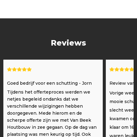
Reviews
Goed bedrijf voor een schutting - Jorn
Review van
Tijdens het offerteproces werden we
Vorige week
netjes begeleid ondanks dat we
mooie schut
verschillende wijzigingen hebben
slecht weer,
doorgegeven. Mede hierom en de
kwamen om 1
scherpe offerte zijn we met Van Beek
Houtbouw in zee gegaan. Op de dag van
klaar om 16
plaatsing was men keurig op tijd. Ook
waren leuke