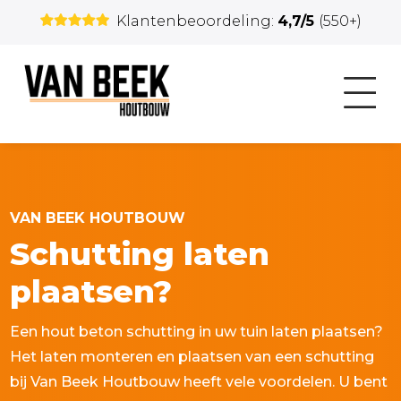
Klantenbeoordeling:
4,7/5
(550+)
VAN BEEK HOUTBOUW
Schutting laten
plaatsen?
Een hout beton schutting in uw tuin laten plaatsen?
Het laten monteren en plaatsen van een schutting
bij Van Beek Houtbouw heeft vele voordelen. U bent