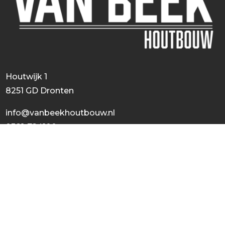
Houtwijk 1
8251 GD Dronten
info@vanbeekhoutbouw.nl
0321-724100
© 2024 | Growing with
AnotherSight