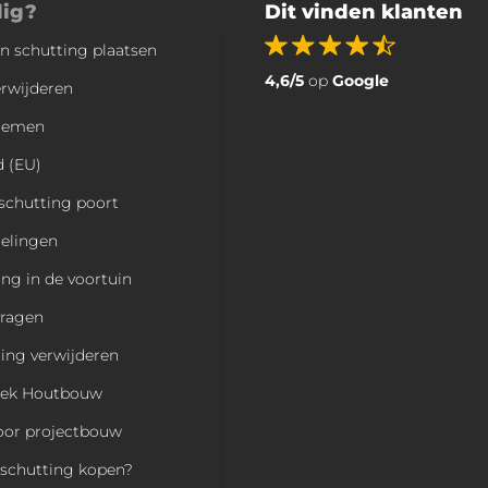
dig?
Dit vinden klanten
en schutting plaatsen
4,6/5
op
Google
erwijderen
nemen
d (EU)
schutting poort
elingen
ing in de voortuin
vragen
ing verwijderen
eek Houtbouw
oor projectbouw
n schutting kopen?