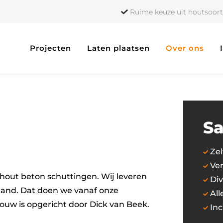
Ruime keuze uit houtso
Projecten
Laten plaatsen
Over ons
Sa
Zel
Ver
 hout beton schuttingen. Wij leveren
Div
land. Dat doen we vanaf onze
All
ouw is opgericht door Dick van Beek.
Inc