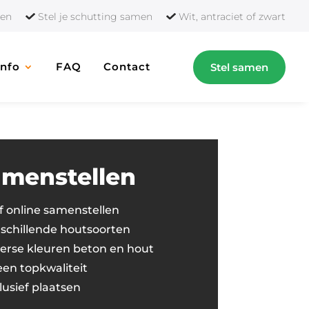
orten
Stel je schutting samen
Wit, antraciet of zwart
Info
FAQ
Contact
Stel samen
menstellen
f online samenstellen
schillende houtsoorten
erse kleuren beton en hout
een topkwaliteit
lusief plaatsen