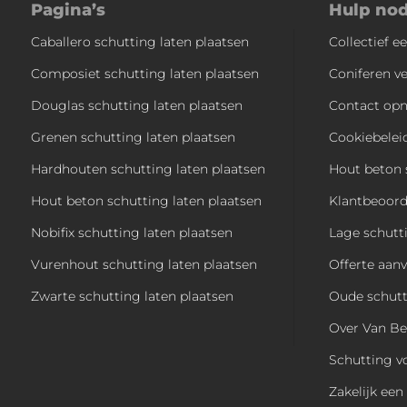
Pagina’s
Hulp no
Caballero schutting laten plaatsen
Collectief e
Composiet schutting laten plaatsen
Coniferen v
Douglas schutting laten plaatsen
Contact op
Grenen schutting laten plaatsen
Cookiebelei
Hardhouten schutting laten plaatsen
Hout beton 
Hout beton schutting laten plaatsen
Klantbeoord
Nobifix schutting laten plaatsen
Lage schutt
Vurenhout schutting laten plaatsen
Offerte aan
Zwarte schutting laten plaatsen
Oude schutt
Over Van B
Schutting v
Zakelijk ee