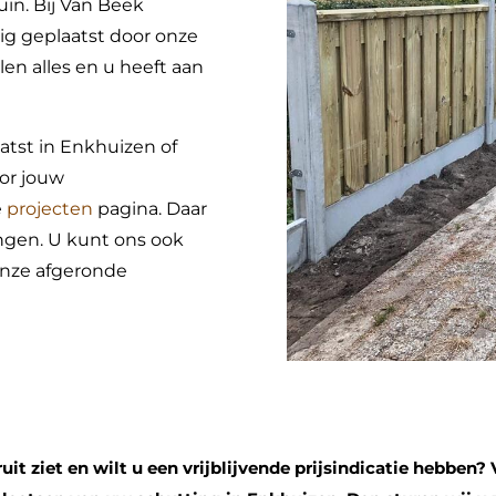
uin. Bij Van Beek
ig geplaatst door onze
en alles en u heeft aan
tst in Enkhuizen of
or jouw
e
projecten
pagina. Daar
ingen. U kunt ons ook
onze afgeronde
it ziet en wilt u een vrijblijvende prijsindicatie hebben? 