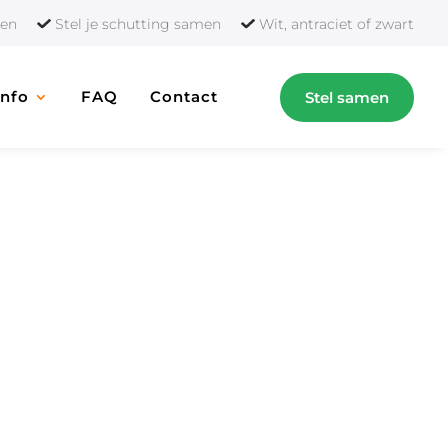
orten
Stel je schutting samen
Wit, antraciet of zwart
Info
FAQ
Contact
Stel samen