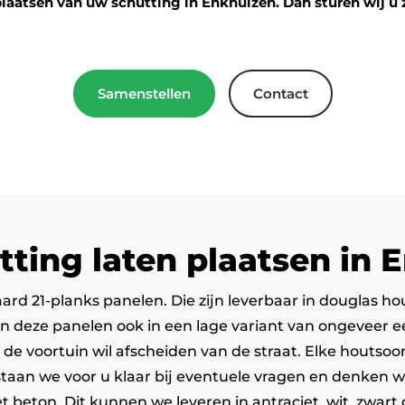
plaatsen van uw schutting in Enkhuizen. Dan sturen wij u 
Samenstellen
Contact
tting laten plaatsen in 
aard 21-planks panelen. Die zijn leverbaar in douglas h
deze panelen ook in een lage variant van ongeveer een 
 de voortuin wil afscheiden van de straat. Elke houtsoo
 staan we voor u klaar bij eventuele vragen en denken 
t beton. Dit kunnen we leveren in antraciet, wit, zwart 