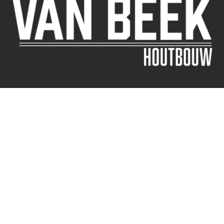
Houtwijk 1
8251 GD Dronten
info@vanbeekhoutbouw.nl
0321-724100