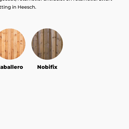
tting in Heesch.
aballero
Nobifix