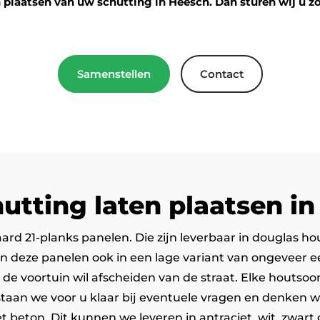
n plaatsen van uw schutting in Heesch. Dan sturen wij u zo
Samenstellen
Contact
utting laten plaatsen i
aard 21-planks panelen. Die zijn leverbaar in douglas h
deze panelen ook in een lage variant van ongeveer een 
 de voortuin wil afscheiden van de straat. Elke houtsoo
 staan we voor u klaar bij eventuele vragen en denken 
t beton. Dit kunnen we leveren in antraciet, wit, zwart 