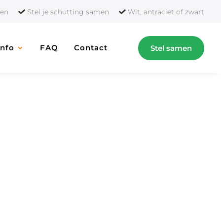
orten
Stel je schutting samen
Wit, antraciet of zwart
Info
FAQ
Contact
Stel samen